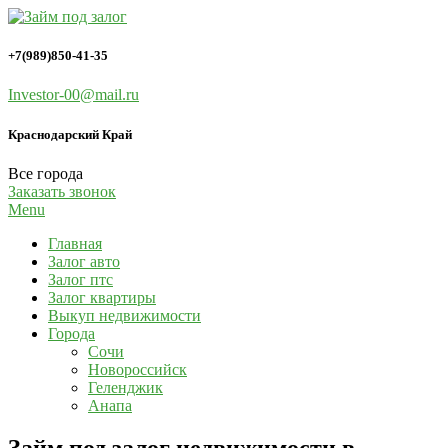
Займы под залог имущества
Займ под залог
+7(989)850-41-35
Investor-00@mail.ru
Краснодарский Край
Все города
Заказать звонок
Menu
Главная
Залог авто
Залог птс
Залог квартиры
Выкуп недвижимости
Города
Сочи
Новороссийск
Геленджик
Анапа
Займ под залог недвижимости в