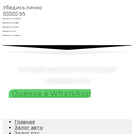
Убедись лично





5/5
Поделиться в facebook
Поделиться в google
Поделиться в twitter
Поделиться в vk
Поделиться в telegram
ОСТАЛИСЬ ЕЩЕ ВОПРОСЫ? ЗВОНИ!
+7(989)850-41-35
Оценка в WhatsApp
Главная
Залог авто
Залог птс