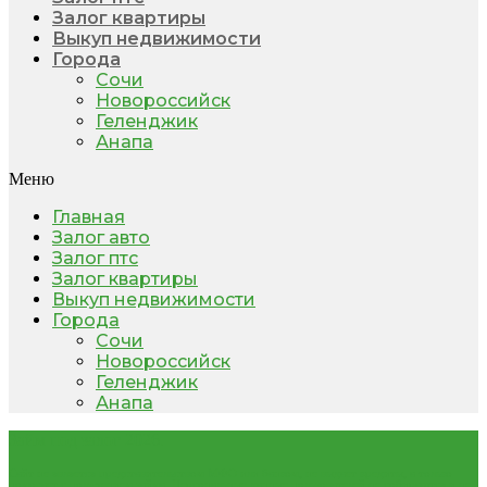
Залог квартиры
Выкуп недвижимости
Города
Сочи
Новороссийск
Геленджик
Анапа
Меню
Главная
Залог авто
Залог птс
Залог квартиры
Выкуп недвижимости
Города
Сочи
Новороссийск
Геленджик
Анапа
Займ под залог 2026.
Сайт не является представительством МФО или банком, не выдает кредиты, а только
помогает с получением займа. Персональные данные пользователей не собираются и не